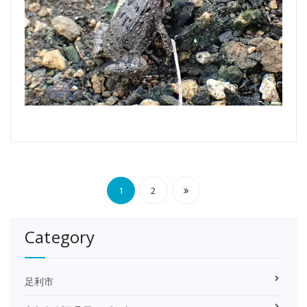
投
1
2
稿
Category
の
ペ
足利市
ー