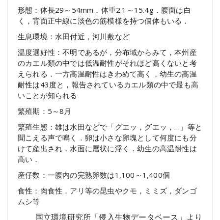
形態：体長29～54mm．体重2.1～15.4g．腹面は白
く，背面正中線に淡色の筋模様を持つ個体もいる．
生息環境：水田付近，河川敷など
温度選好性：不明であるが，分布域からみて，本州産
のカエル類の中では低温耐性がそれほど高くないと考
えられる．一方高温耐性はきわめて高く，幼生の高温
耐性は43度と，報告されているカエル類の中で最も高
いことが知られる
繁殖期：5～8月
繁殖生態：雄は水田などで「グエッ，グエッ，…」等と
聞こえる声で鳴く．卵は小さな卵塊として何度にも分
けて産出され，水面に層状に浮く．幼生の高温耐性は
高い．
産仔数：一腹内の完熟卵数は1,100～1,400個
食性：肉食性．アリ等の昆虫やクモ，ミミズ，ダンゴ
ムシ等
国立環境研究所「侵入生物データベース」より