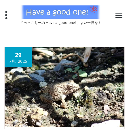
コ
ン
テ
ン
『 ぺっこりーの Have a good one! 』よい一日を！
ツ
へ
ス
キ
ッ
29
プ
7月, 2026