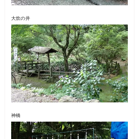
大炊の井
神橋