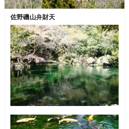
佐野磯山弁財天