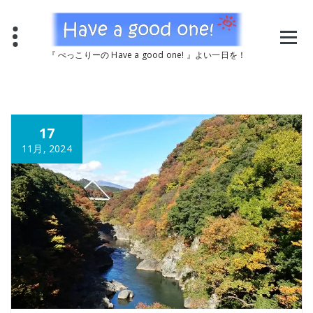
コ
ン
テ
ン
『 ぺっこりーの Have a good one! 』よい一日を！
ツ
へ
ス
キ
ッ
17
プ
11月, 2024