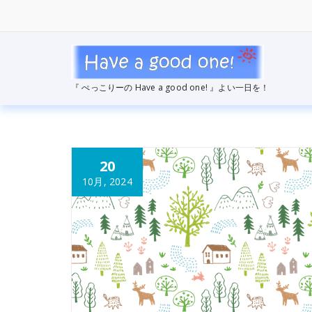
コ
ン
テ
ン
ツ
へ
『 ぺっこりーの Have a good one! 』よい一日を！
ス
キ
ッ
プ
20
10月, 2024