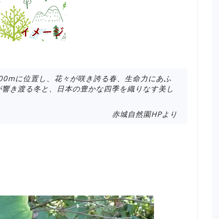
700mに位置し、花々が咲き誇る春、生命力にあふ
が響き渡る冬と、日本の豊かな四季を織りなす美し
赤城自然園HPより