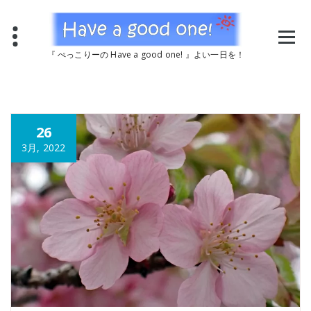
コ
ン
テ
ン
『 ぺっこりーの Have a good one! 』よい一日を！
ツ
へ
ス
キ
ッ
26
プ
3月, 2022