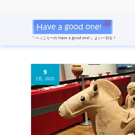
コ
ン
テ
ン
ツ
へ
『 ぺっこりーの Have a good one! 』よい一日を！
ス
キ
ッ
プ
9
2月, 2025