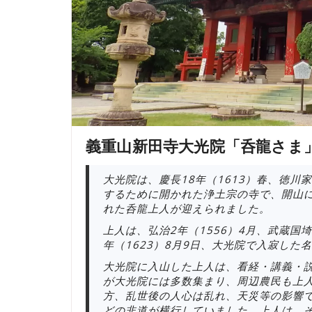
義重山新田寺大光院「呑龍さま
大光院は、慶長18年（1613）春、徳
するために開かれた浄土宗の寺で、開山
れた呑龍上人が迎えられました。
上人は、弘治2年（1556）4月、武蔵
年（1623）8月9日、大光院で入寂した
大光院に入山した上人は、看経・講義・
が大光院には多数集まり、周辺農民も上
方、乱世後の人心は乱れ、天災等の影響
どの非道が横行していました。上人は、