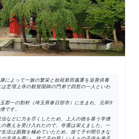
」
川家康によって一族の繁栄と始祖新田義重を追善供養
には芝増上寺の観智国師の門弟で四哲の一人といわ
国埼玉郡一の割村（埼玉県春日部市）に生まれ、元和9
名僧です。
説法などに力を尽くしたため、上人の徳を慕う学僧
人の教えを受け入れたので、寺運は栄えました。一
で生活は困難を極めていたため、捨て子や間引きな
その非道を憂い、捨て子や貧しい人々の子供を弟子