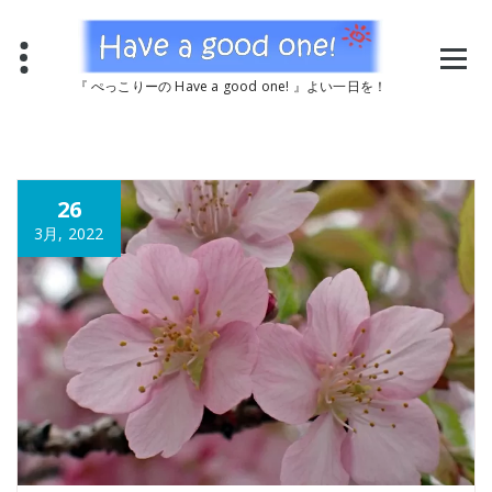
コ
ン
テ
ン
『 ぺっこりーの Have a good one! 』よい一日を！
ツ
へ
ス
キ
ッ
26
プ
3月, 2022