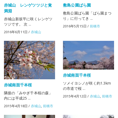
赤城山 レンゲツツジと覚
敷島公園ばら園
満淵
敷島公園ばら園「ばら園まつ
り」に行ってき ...
赤城山新坂平に咲くレンゲツ
ツジです。 次 ...
2016年5月15日
/
前橋市
2016年6月11日
/
赤城山
赤城南面千本桜
ソメイヨシノが咲く約1.3km
赤城南面千本桜
の市道で桜 ...
隣接の「みやぎ千本桜の森」
2015年4月12日
/
赤城山
,
前橋市
内には平成25 ...
2015年4月18日
/
赤城山
,
前橋市