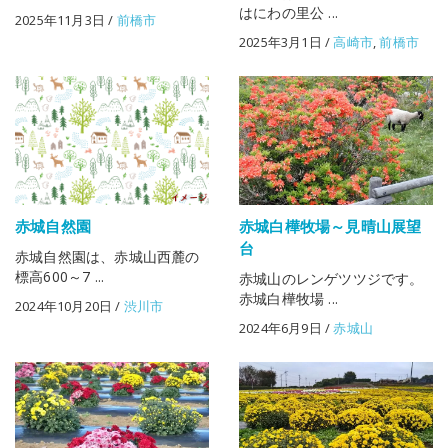
はにわの里公 ...
2025年11月3日
/
前橋市
2025年3月1日
/
高崎市
,
前橋市
赤城自然園
赤城白樺牧場～見晴山展望
台
赤城自然園は、赤城山西麓の
標高600～7 ...
赤城山のレンゲツツジです。
赤城白樺牧場 ...
2024年10月20日
/
渋川市
2024年6月9日
/
赤城山