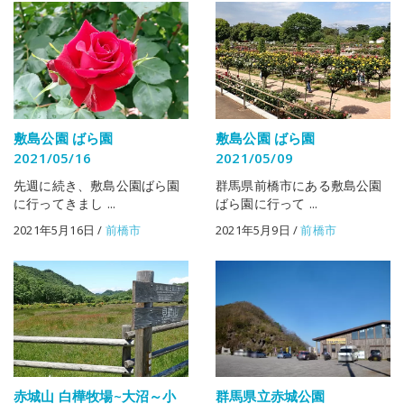
敷島公園 ばら園
敷島公園 ばら園
2021/05/16
2021/05/09
先週に続き、敷島公園ばら園
群馬県前橋市にある敷島公園
に行ってきまし ...
ばら園に行って ...
2021年5月16日
/
前橋市
2021年5月9日
/
前橋市
群馬県立赤城公園
赤城山 白樺牧場~大沼～小