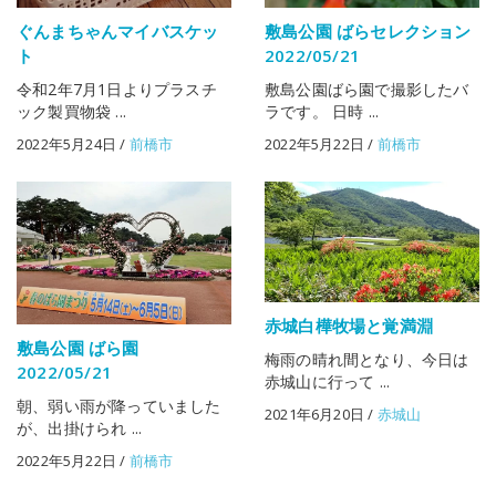
ぐんまちゃんマイバスケッ
敷島公園 ばらセレクション
ト
2022/05/21
令和2年7月1日よりプラスチ
敷島公園ばら園で撮影したバ
ック製買物袋 ...
ラです。 日時 ...
2022年5月24日
/
前橋市
2022年5月22日
/
前橋市
赤城白樺牧場と覚満淵
敷島公園 ばら園
梅雨の晴れ間となり、今日は
2022/05/21
赤城山に行って ...
朝、弱い雨が降っていました
2021年6月20日
/
赤城山
が、出掛けられ ...
2022年5月22日
/
前橋市