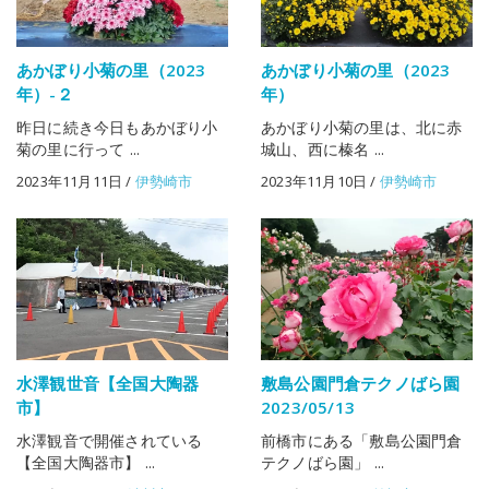
あかぼり小菊の里（2023
あかぼり小菊の里（2023
年）-２
年）
昨日に続き今日もあかぼり小
あかぼり小菊の里は、北に赤
菊の里に行って ...
城山、西に榛名 ...
2023年11月11日
/
伊勢崎市
2023年11月10日
/
伊勢崎市
水澤観世音【全国大陶器
敷島公園門倉テクノばら園
市】
2023/05/13
水澤観音で開催されている
前橋市にある「敷島公園門倉
【全国大陶器市】 ...
テクノばら園」 ...