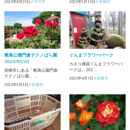
2023年6月25日
/
渋川市
2023年5月13日
/
前橋市
敷島公園門倉テクノばら園
ぐんまフラワーパーク
2023/05/03
カネコ種苗ぐんまフラワーパ
ークは、202 ...
前橋市にある「敷島公園門倉
テクノばら園」 ...
2023年4月1日
/
前橋市
2023年5月3日
/
前橋市