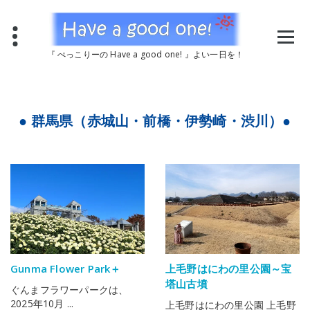
コ
ン
テ
ン
『 ぺっこりーの Have a good one! 』よい一日を！
ツ
へ
ス
キ
ッ
● 群馬県（赤城山・前橋・伊勢崎・渋川）●
プ
Gunma Flower Park＋
上毛野はにわの里公園～宝
塔山古墳
ぐんまフラワーパークは、
2025年10月 ...
上毛野はにわの里公園 上毛野