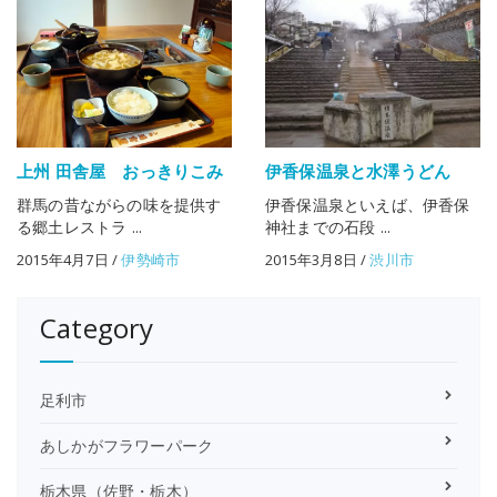
上州 田舎屋 おっきりこみ
伊香保温泉と水澤うどん
群馬の昔ながらの味を提供す
伊香保温泉といえば、伊香保
る郷土レストラ ...
神社までの石段 ...
2015年4月7日
/
伊勢崎市
2015年3月8日
/
渋川市
Category
足利市
あしかがフラワーパーク
栃木県（佐野・栃木）