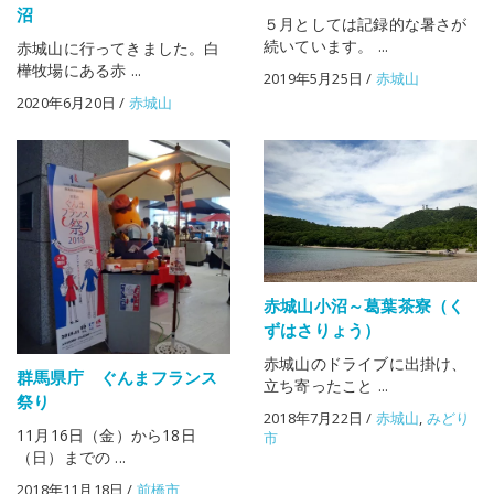
沼
５月としては記録的な暑さが
続いています。 ...
赤城山に行ってきました。白
樺牧場にある赤 ...
2019年5月25日
/
赤城山
2020年6月20日
/
赤城山
赤城山小沼～葛葉茶寮（く
ずはさりょう）
赤城山のドライブに出掛け、
群馬県庁 ぐんまフランス
立ち寄ったこと ...
祭り
2018年7月22日
/
赤城山
,
みどり
11月16日（金）から18日
市
（日）までの ...
2018年11月18日
/
前橋市