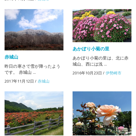
あかぼり小菊の里
赤城山
あかぼり小菊の里は、北に赤
城山、西には浅 ...
昨日の寒さで雪が降ったよう
です。 赤城山 ...
2016年10月23日
/
伊勢崎市
2017年11月12日
/
赤城山