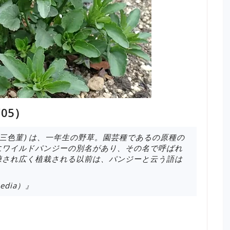
05）
三色菫) は、一年生の野草。園芸種であるの原種の
にワイルドパンジーの別名があり、その名で呼ばれ
練され広く植栽される以前は、パンジーと云う語は
dia）』