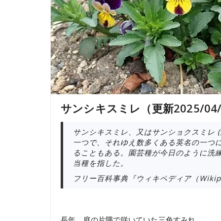
サンシキスミレ（更新2025/04/
サンシキスミレ、又はサンショクスミレ (
一つで、それゆえ数多くある英名の一つ
ることもある。園芸種が今日のように洗
当種を指した。
フリー百科事典『ウィキペディア（Wikipe
長年、庭の片隅で咲いていた三色すみれ。