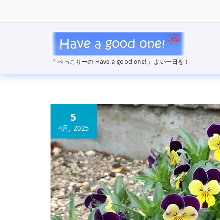
コ
ン
テ
ン
ツ
へ
『 ぺっこりーの Have a good one! 』よい一日を！
ス
キ
ッ
プ
5
4月, 2025