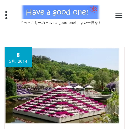
コ
ン
テ
ン
『 ぺっこりーの Have a good one! 』よい一日を！
ツ
へ
ス
キ
ッ
8
プ
5月, 2014