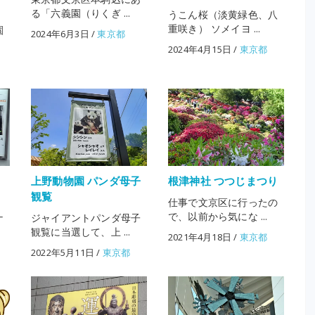
る「六義園（りくぎ ...
うこん桜（淡黄緑色、八
重咲き） ソメイヨ ...
園
2024年6月3日
/
東京都
2024年4月15日
/
東京都
9
上野動物園 パンダ母子
根津神社 つつじまつり
観覧
仕事で文京区に行ったの
で、以前から気にな ...
ナ
ジャイアントパンダ母子
観覧に当選して、上 ...
2021年4月18日
/
東京都
2022年5月11日
/
東京都