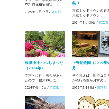
祭り
究科附属植物園は、 ...
東京ミッドタウンの庭
2025年12月16日
/
東京都
東京ミッドタウン ...
2024年11月30日
/
東京都
根津神社-つつじまつり
上野動物園（2019年
（2024年）
月）
文京区に行く機会があっ
そう言えば、新型コロ
たので、根津神社に ...
が流行る数か月前の ...
2024年4月15日
/
東京都
2022年5月11日
/
東京都