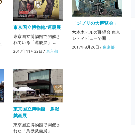
「ジブリの大博覧会」
東京国立博物館/運慶展
～
六本木ヒルズ展望台 東京
東京国立博物館で開催さ
シティビューで開 ...
れている「運慶展」 ...
ぶ
2017年8月26日
/
東京都
2017年11月23日
/
東京都
東京国立博物館 鳥獣
戯画展
。
東京国立博物館で開催さ
れた「鳥獣戯画展」 ...