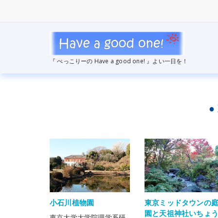
コ
ン
テ
ン
ツ
へ
『 ぺっこりーの Have a good one! 』よい一日を！
ス
キ
ッ
プ
●
小石川植物園
東京ミッドタウンの
園と天祖神社いちょ
東京大学大学院理学系研