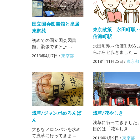
国立国会図書館と皇居
東京散策 永田町駅
東御苑
信濃町駅
初めての国立国会図書
永田町駅～信濃町駅を
館。緊張です(~_~ ...
らぶらと歩きました ...
2019年4月7日
/
東京都
2018年11月25日
/
東京都
浅草/ジャンボめろんぱ
浅草/花やしき
ん
浅草に行ってきました
目的は「花やしき ...
大きなメロンパンを求め
て浅草に行ってきま ...
2016年1月9日
/
東京都