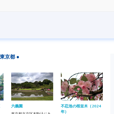
 東京都 ●
庭
六義園
不忍池の桜並木（2024
う
年）
東京都文京区本駒込にあ