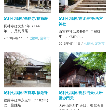
足利七福神/長林寺/福禄寿
足利七福神/恵比寿神/西宮
神社
長林寺は文安5年（1448
年）、足利長尾 ...
西宮神社は慶長8年（1603
年）、代官小 ...
2013年4月11日
/
七福神
,
足利市
2013年4月11日
/
七福神
,
足利市
足利七福神/布袋尊/福厳寺
足利七福神/毘沙門天/大岩
毘沙門天
福厳寺は寿永元年（1182年）
に、藤姓足 ...
大岩山毘沙門天は、聖武天皇