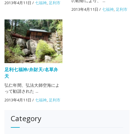
の勅命により、 ...
2013年4月11日
/
七福神
,
足利市
2013年4月11日
/
七福神
,
足利市
足利七福神/弁財天/名草弁
天
弘仁年間、弘法大師空海によ
って勧請された ...
2013年4月11日
/
七福神
,
足利市
Category