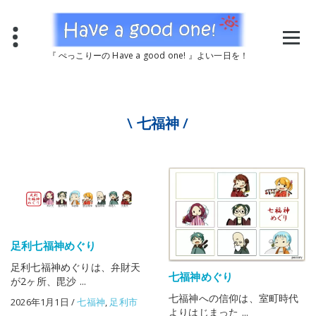
コ
ン
テ
ン
『 ぺっこりーの Have a good one! 』よい一日を！
ツ
へ
ス
キ
ッ
\ 七福神 /
プ
足利七福神めぐり
足利七福神めぐりは、弁財天
七福神めぐり
が2ヶ所、毘沙 ...
七福神への信仰は、室町時代
2026年1月1日
/
七福神
,
足利市
よりはじまった ...