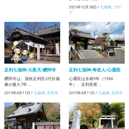
2025年12月28日
/
七福神
,
ブロ
グ
足利七福神/大黒天/鑁阿寺
足利七福神/寿老人/心通院
鑁阿寺は、源姓足利氏2代目義
心通院は永禄9年（1566
兼が建久7年 ...
年）、足利長尾 ...
2013年4月11日
/
七福神
,
足利市
2013年4月11日
/
七福神
,
足利市