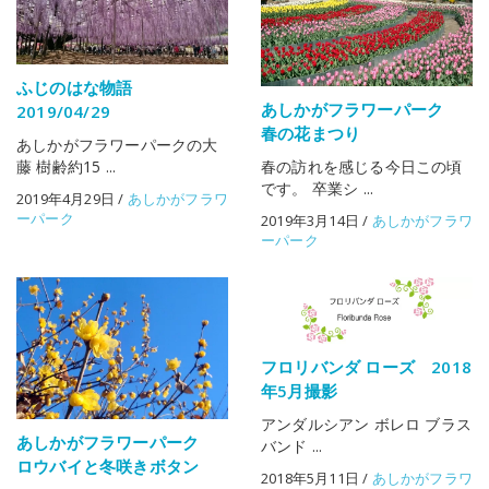
ふじのはな物語
あしかがフラワーパーク
2019/04/29
春の花まつり
あしかがフラワーパークの大
藤 樹齢約15 ...
春の訪れを感じる今日この頃
です。 卒業シ ...
2019年4月29日
/
あしかがフラワ
ーパーク
2019年3月14日
/
あしかがフラワ
ーパーク
フロリバンダ ローズ 2018
年5月撮影
アンダルシアン ボレロ ブラス
あしかがフラワーパーク
バンド ...
ロウバイと冬咲きボタン
2018年5月11日
/
あしかがフラワ