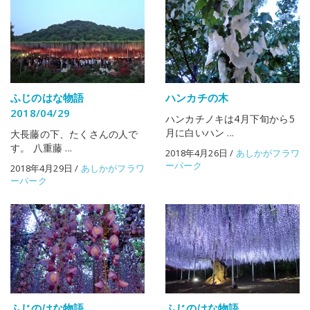
ふじのはな物語
ハンカチの木
2018/04/29
ハンカチノキは4月下旬から5
月に白いハン ...
大長藤の下、たくさんの人で
す。 八重藤 ...
2018年4月26日
/
あしかがフラワ
ーパーク
2018年4月29日
/
あしかがフラワ
ーパーク
ふじのはな物語
ふじのはな物語