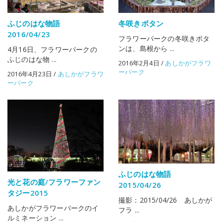
ふじのはな物語
冬咲きボタン
2016/04/23
フラワーパークの冬咲きボタ
ンは、島根から ...
4月16日、フラワーパークの
ふじのはな物 ...
2016年2月4日
/
あしかがフラワ
ーパーク
2016年4月23日
/
あしかがフラワ
ーパーク
ふじのはな物語
光と花の庭/フラワーファン
2015/04/26
タジー2015
撮影：2015/04/26 あしかが
あしかがフラワーパークのイ
フラ ...
ルミネーション ...