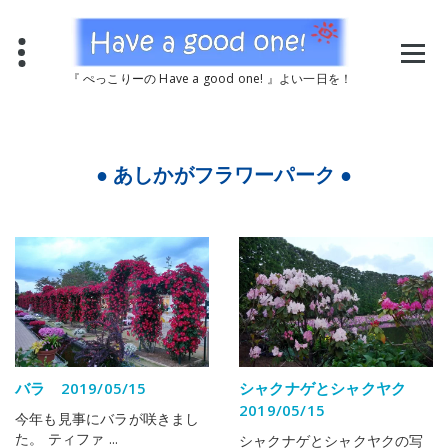
コ
ン
テ
ン
『 ぺっこりーの Have a good one! 』よい一日を！
ツ
へ
ス
キ
ッ
● あしかがフラワーパーク ●
プ
バラ 2019/05/15
シャクナゲとシャクヤク
2019/05/15
今年も見事にバラが咲きまし
た。 ティファ ...
シャクナゲとシャクヤクの写