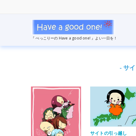
コ
ン
テ
ン
ツ
へ
『 ぺっこりーの Have a good one! 』よい一日を！
ス
キ
ッ
プ
- サ
サイトの引っ越し